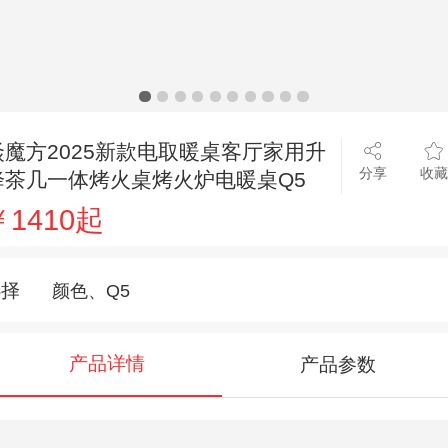
焱魔方2025新款电取暖桌客厅家用升
分享
收藏
降茶几一体烤火桌烤火炉电暖桌Q5
￥1410起
选择
颜色、Q5
产品详情
产品参数