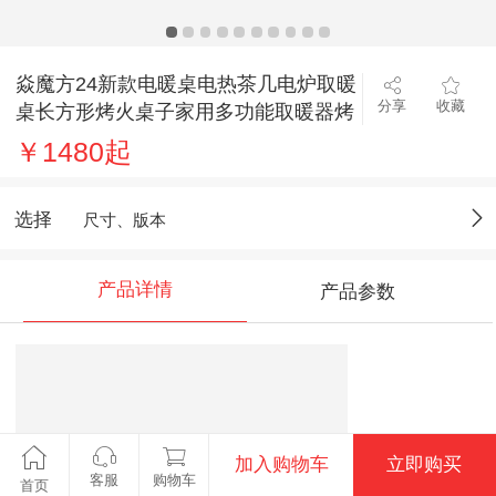
焱魔方24新款电暖桌电热茶几电炉取暖
分享
收藏
桌长方形烤火桌子家用多功能取暖器烤
火炉电暖炉升降烤火茶几电烤桌 S10
￥1480起
1.6米无烹饪+2.0语音+上下发热+脚踏
送保暖罩+全国联保+送货上楼
选择
尺寸、版本
产品详情
产品参数
加入购物车
立即购买
客服
购物车
首页