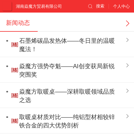
湖南焱魔方贸易有限公司
搜索
个人中心
新闻动态
石墨烯碳晶发热体——冬日里的温暖
魔法！
焱魔方强势夺魁——AI创变获局新锐
突围奖
焱魔方取暖桌——深耕取暖领域品质
之选
取暖桌材质对比——纯铝型材相较锌
铁合金的四大优势剖析